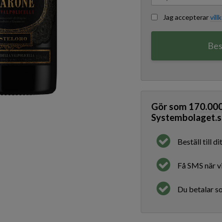
Jag accepterar
vill
Bes
Gör som
170.00
Systembolaget.s
Beställ till 
Få SMS när vi
Du betalar so