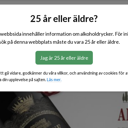
Rött
Vitt
Rosé
Mousserande
BiB
25 år eller äldre?
webbsida innehåller information om alkoholdrycker. För i
ök på denna webbplats måste du vara 25 år eller äldre.
Jag är 25 år eller äldre
t gå vidare, godkänner du våra villkor, och användning av cookies för a
a din upplevelse på sajten.
Läs mer.