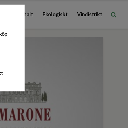
Låg sockerhalt
Ekologiskt
Vindistrikt
nköp
tt