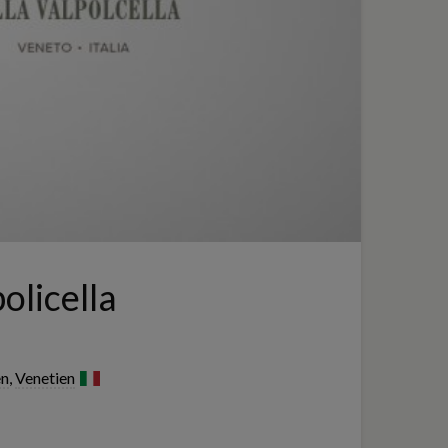
olicella
en
,
Venetien