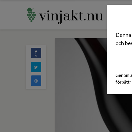
Denna 
och bes
0
Genom at
förbättr