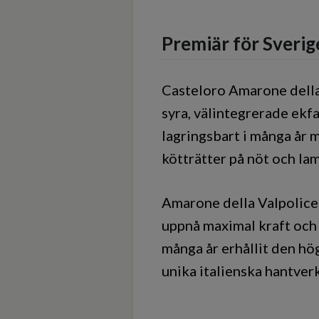
Premiär för Sveri
Casteloro Amarone della 
syra, välintegrerade ekfa
lagringsbart i många år m
kötträtter på nöt och la
Amarone della Valpolicel
uppnå maximal kraft och s
många år erhållit den hö
unika italienska hantverk