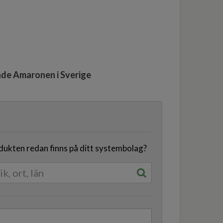
ade Amaronen i Sverige
odukten redan finns på ditt systembolag?