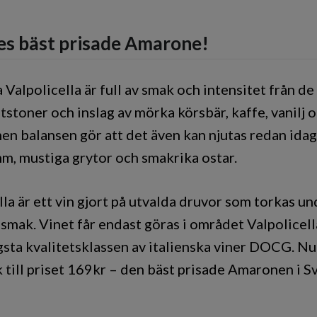
ges bäst prisade Amarone!
Valpolicella är full av smak och intensitet från de
tstoner och inslag av mörka körsbär, kaffe, vanilj o
en balansen gör att det även kan njutas redan idag.
mm, mustiga grytor och smakrika ostar.
la är ett vin gjort på utvalda druvor som torkas un
mak. Vinet får endast göras i området Valpolicella
gsta kvalitetsklassen av italienska viner DOCG. Nu
 till priset 169kr – den bäst prisade Amaronen i S