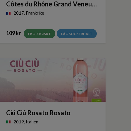
Côtes du Rhône Grand Veneur Organic Reserve 2017
2017, Frankrike
109 kr
EKOLOGISKT
LÅG SOCKERHALT
Ciú Ciú Rosato Rosato
2019, Italien