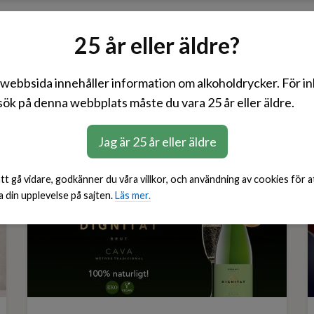
Rött
Vitt
Rosé
Mousserande
BiB
25 år eller äldre?
webbsida innehåller information om alkoholdrycker. För i
ök på denna webbplats måste du vara 25 år eller äldre.
Veganskt
Jag är 25 år eller äldre
t gå vidare, godkänner du våra villkor, och användning av cookies för a
a din upplevelse på sajten.
Läs mer.