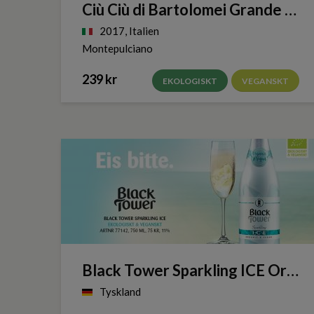
Ciù Ciù di Bartolomei Grande Sangiovese
2017, Italien
Montepulciano
239 kr
EKOLOGISKT
VEGANSKT
Black Tower Sparkling ICE Organic & Vegan
Tyskland