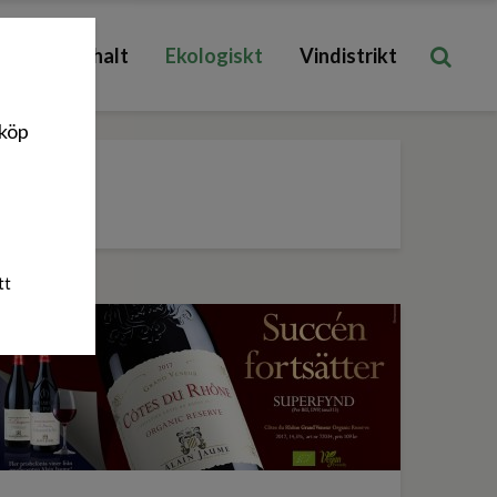
Låg sockerhalt
Ekologiskt
Vindistrikt
nköp
tt