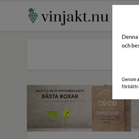
Denna 
och bes
Genom at
förbättr