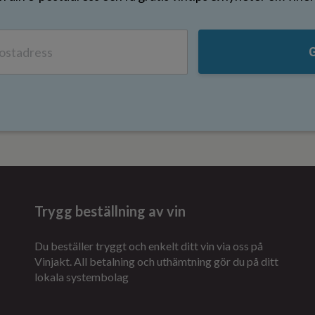
Trygg beställning av vin
Du beställer tryggt och enkelt ditt vin via oss på
Vinjakt. All betalning och uthämtning gör du på ditt
lokala systembolag