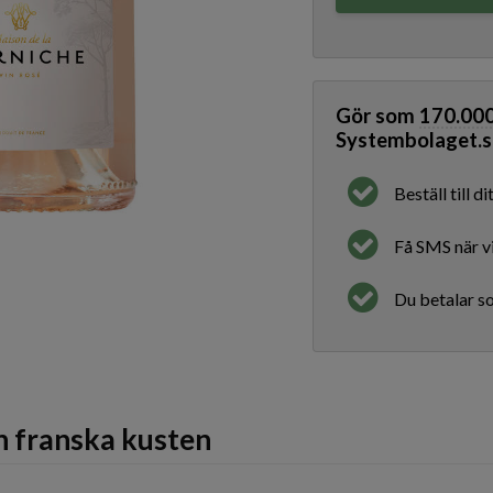
Gör som
170.00
Systembolaget.s
Beställ till 
Få SMS när vi
Du betalar so
n franska kusten