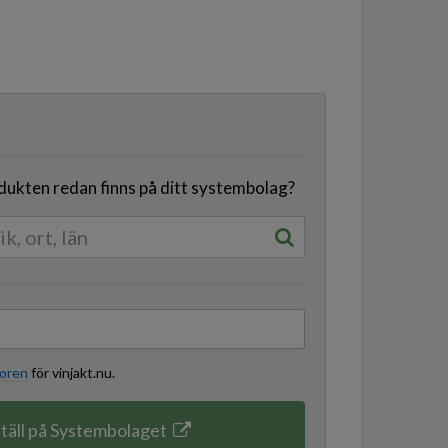
odukten redan finns på ditt systembolag?
koren
för vinjakt.nu.
täll på Systembolaget