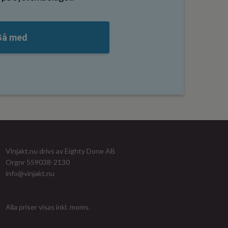
Gå med
Vinjakt.nu drivs av Eighty Done AB
Orgnr 559038-2130
info@vinjakt.nu
Alla priser visas inkl. moms.