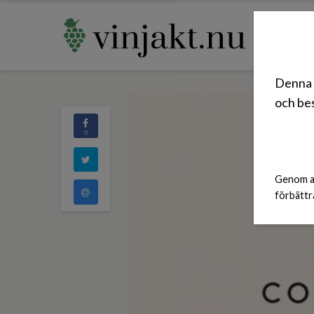
Denna 
och bes
0
Genom at
förbättr