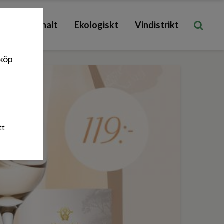
Låg sockerhalt
Ekologiskt
Vindistrikt
nköp
tt