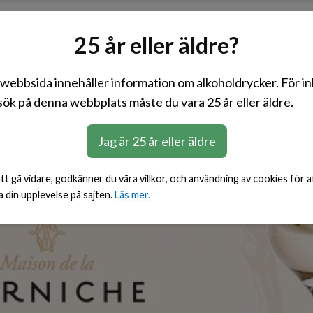
Rött
Vitt
Rosé
Mousserande
BiB
25 år eller äldre?
webbsida innehåller information om alkoholdrycker. För i
ök på denna webbplats måste du vara 25 år eller äldre.
Jag är 25 år eller äldre
t gå vidare, godkänner du våra villkor, och användning av cookies för a
a din upplevelse på sajten.
Läs mer.