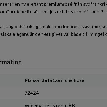
anserar en ny elegant premiumrosé från sydfrankri
ör Corniche Rosé – en ljus och frisk rosé i sann Pr
sk, ung och fruktig smak som domineras av lime, s
ssiska elegans är den ett givet val både till mingel
rmation
Maison de la Corniche Rosé
72424
Winemarket Nordic AB