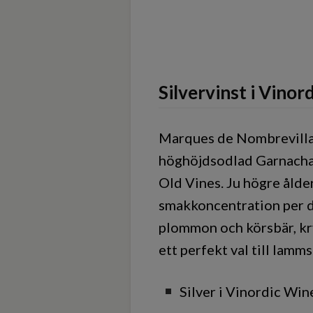
Silvervinst i Vinor
Marques de Nombrevilla 
höghöjdsodlad Garnacha f
Old Vines. Ju högre ålde
smakkoncentration per dr
plommon och körsbär, kry
ett perfekt val till lamm
Silver i Vinordic Wi