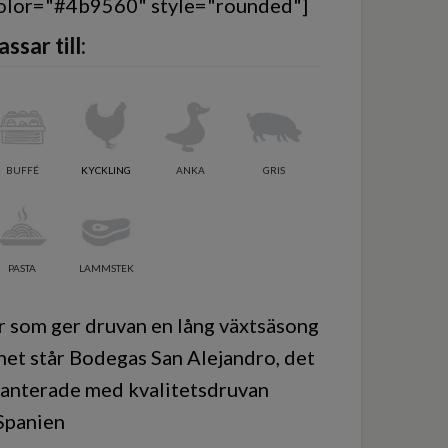
olor="#4b9560" style="rounded"]
assar till:
BUFFÉ
KYCKLING
ANKA
GRIS
PASTA
LAMMSTEK
r som ger druvan en lång växtsäsong
net står Bodegas San Alejandro, det
lanterade med kvalitetsdruvan
 Spanien