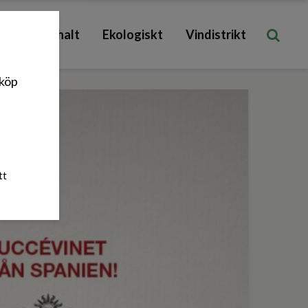
Låg sockerhalt
Ekologiskt
Vindistrikt
nköp
tt