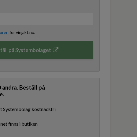
koren
för vinjakt.nu.
täll på Systembolaget
0
andra. Beställ på
e.
ditt Systembolag kostnadsfri
net finns i butiken