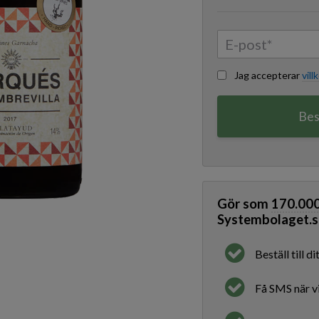
Jag accepterar
vill
Bes
Gör som
170.00
Systembolaget.s
Beställ till 
Få SMS när vi