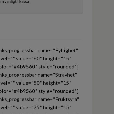
m vanligt i kassa
mks_progressbar name="Fyllighet"
evel="" value="60" height="15"
olor="#4b9560" style="rounded"]
mks_progressbar name="Strävhet"
evel="" value="50" height="15"
olor="#4b9560" style="rounded"]
mks_progressbar name="Fruktsyra"
evel="" value="75" height="15"