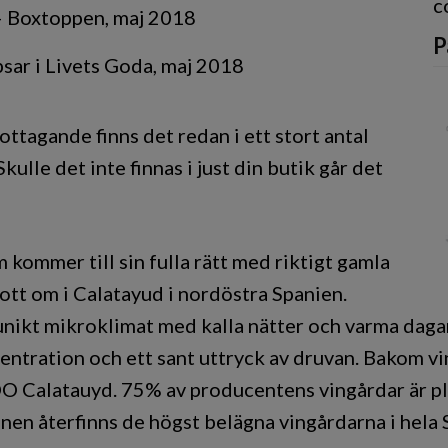
c
 – Boxtoppen, maj 2018
P
sar i Livets Goda, maj 2018
ottagande finns det redan i ett stort antal
kulle det inte finnas i just din butik går det
 kommer till sin fulla rätt med riktigt gamla
ott om i Calatayud i nordöstra Spanien.
unikt mikroklimat med kalla nätter och varma daga
ntration och ett sant uttryck av druvan. Bakom vi
DO Calatauyd. 75% av producentens vingårdar är p
onen återfinns de högst belägna vingårdarna i hela