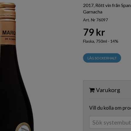
2017, Rött vin från Spa
Garnacha
Art. Nr 76097
79 kr
Flaska, 750ml - 14%
LÅG SOCKERHALT
Varukorg
Vill du kolla om pr