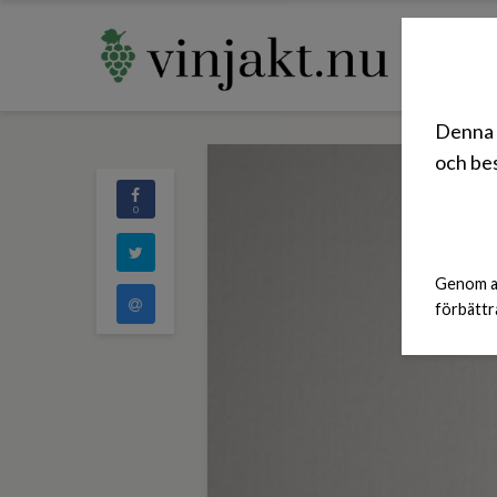
Denna 
och bes
0
Genom at
förbättr