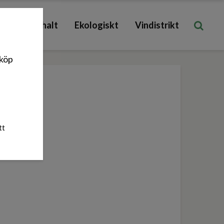
Låg sockerhalt
Ekologiskt
Vindistrikt
nköp
tt