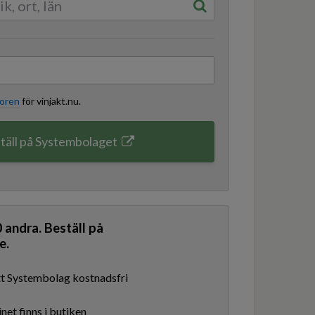
koren
för vinjakt.nu.
täll på Systembolaget
0
andra. Beställ på
e.
ditt Systembolag kostnadsfri
net finns i butiken