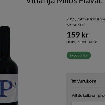
Vinarija Milos Plavac
2011, Rött vin från
Kroa
Art. Nr 73345
159 kr
Flaska, 750ml - 13.5%
EKOLOGISKT
Varukorg
Vill du kolla om pr