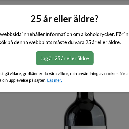
Rött
Vitt
Rosé
Mousserande
BiB
25 år eller äldre?
webbsida innehåller information om alkoholdrycker. För i
ök på denna webbplats måste du vara 25 år eller äldre.
Jag är 25 år eller äldre
t gå vidare, godkänner du våra villkor, och användning av cookies för a
a din upplevelse på sajten.
Läs mer.