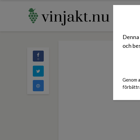
Denna 
och bes
0
Genom at
förbättr