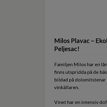
Milos Plavac – Ekol
Peljesac!
Familjen Milos har en lå
finns utspridda på de bä
bildad på dolomitstenar b
vinkällaren.
Vinet har en intensiv do