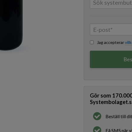
Jag accepterar
vill
Bes
Gör som
170.00
Systembolaget.s
Beställ till 
Få SMS när vi