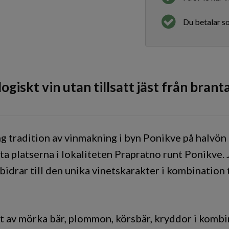
Du betalar so
ogiskt vin utan tillsatt jäst från brant
ng tradition av vinmakning i byn Ponikve på halvön
sta platserna i lokaliteten Prapratno runt Ponikve
idrar till den unika vinetskarakter i kombination t
ft av mörka bär, plommon, körsbär, kryddor i komb